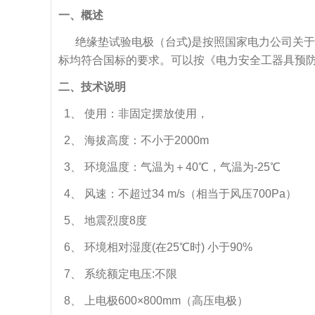
一、概述
绝缘垫试验电极（台式)是按照国家电力公司关于颁发
标均符合国标的要求。可以按《电力安全工器具预防
二、技术说明
1、 使用：非固定摆放使用，
2、 海拔高度：不小于2000m
3、 环境温度：气温为＋40℃，气温为-25℃
4、 风速：不超过34 m/s（相当于风压700Pa）
5、 地震烈度8度
6、 环境相对湿度(在25℃时) 小于90%
7、 系统额定电压:不限
8、 上电极600×800mm（高压电极）