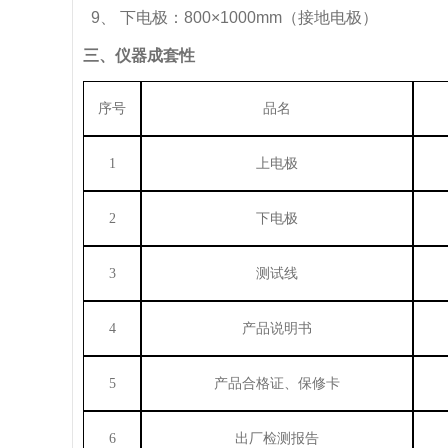
9、 下电极：800×1000mm（接地电极）
三、仪器成套性
序号
品名
1
上电极
2
下电极
3
测试线
4
产品说明书
5
产品合格证、保修卡
6
出厂检测报告