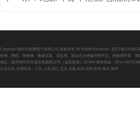
Copyright 扬州市拓腾电气有限公司 版权所有 All Rights Reserved.
苏ICP备150081
全绳、脚扣、绝缘梯、检修支架、高低凳、移动式全绝缘升降平台、绝缘脚手架、绝
地址：扬州市经济开发区维扬路31号（金轮星城）18-904 销售热线：0514-89792992 传真
企业分站
主营区域：
江苏
上海
浙江
北京
安徽
杭州
温州
苏州
南京
郑州