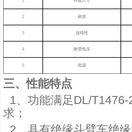
1
外观尺寸
2
材质
3
连续性
4
耐受电压
5
电源
三、性能特点
1、功能满足DL/T147
求；
2、具有绝缘斗臂车绝缘