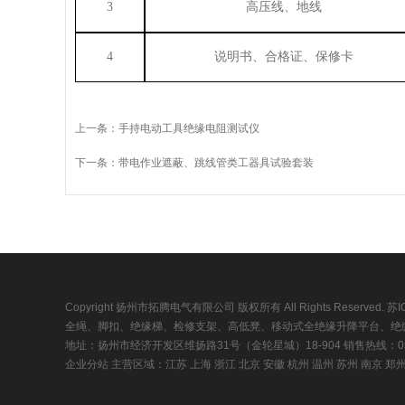
3
高压线、地线
4
说明书、合格证、保修卡
上一条：
手持电动工具绝缘电阻测试仪
下一条：
带电作业遮蔽、跳线管类工器具试验套装
Copyright 扬州市拓腾电气有限公司 版权所有 All Rights Reserved.
苏I
全绳、脚扣、绝缘梯、检修支架、高低凳、移动式全绝缘升降平台、绝
地址：扬州市经济开发区维扬路31号（金轮星城）18-904 销售热线：0514-897
企业分站
主营区域：
江苏
上海
浙江
北京
安徽
杭州
温州
苏州
南京
郑