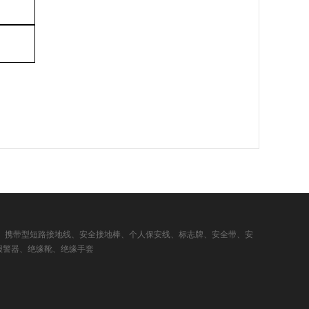
、携带型短路接地线、安全接地棒、个人保安线、标志牌、安全带、安
报警器、绝缘靴、绝缘手套