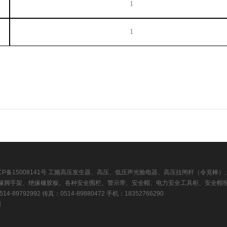
1
1
CP备15008141号
工频高压发生器、高压、低压声光验电器、高压拉闸杆（令克棒）
缘脚手架、绝缘橡胶板、各种安全围栏、警示带、安全帽、电力安全工具柜、安全帽
92992 传真：0514-89880472 手机：18352766290
州