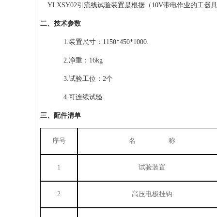
YLXSY02引流线试验装置是根据（10V带电作业的工
二、
技术参数
1.
装置尺寸：
1150*450*1000.
2.
净重：
16kg
3.
试验工位：
2个
4.
可连续试验
三、
配件清单
序号
名
称
1
试验装置
2
高压电极挂钩