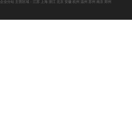
企业分站
主营区域：
江苏
上海
浙江
北京
安徽
杭州
温州
苏州
南京
郑州