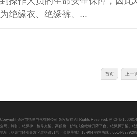
到操作人员的生命安全保障，因此
为绝缘衣、绝缘裤、...
首页
上一
Copyright 扬州市拓腾电气有限公司 版权所有 All Rights Reserved.
苏ICP备150081
全绳、脚扣、绝缘梯、检修支架、高低凳、移动式全绝缘升降平台、绝缘脚手架、绝
地址：扬州市经济开发区维扬路31号（金轮星城）18-904 销售热线：0514-89792992 传真