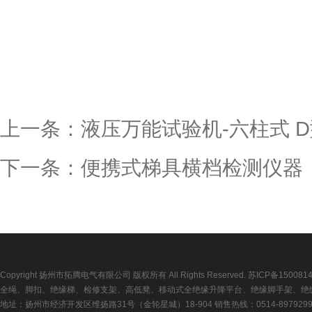
上一条：
液压万能试验机-六柱式 
下一条：
便携式梯具横档检测仪器
Copyright 扬州市拓腾电气有限公司 版权所有 All Rights Reserved.
苏ICP备150081
全绳、脚扣、绝缘梯、检修支架、高低凳、移动式全绝缘升降平台、绝缘脚手架、绝
地址：扬州市经济开发区维扬路31号（金轮星城）18-904 销售热线：0514-89792992 传真