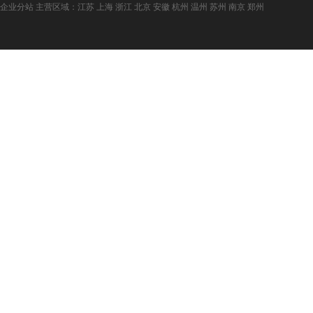
企业分站
主营区域：
江苏
上海
浙江
北京
安徽
杭州
温州
苏州
南京
郑州